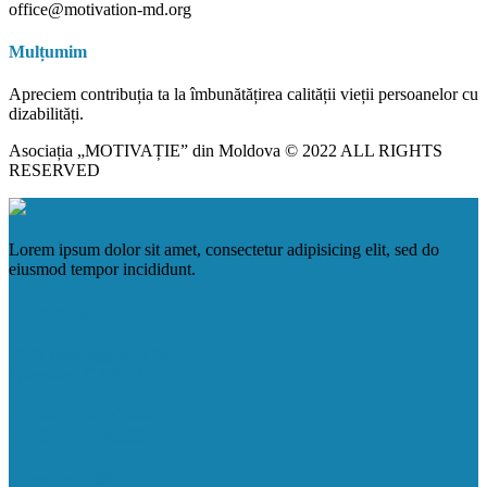
office@motivation-md.org
Mulțumim
Apreciem contribuția ta la îmbunătățirea calității vieții persoanelor cu
dizabilități.
Asociația „MOTIVAȚIE” din Moldova © 2022 ALL RIGHTS
RESERVED
Lorem ipsum dolor sit amet, consectetur adipisicing elit, sed do
eiusmod tempor incididunt.
Contact us
2976 Washington St San
Francisco, CA 94115
+ 1-677-124-44227
+ 1-677-144-50227
haveheart@qode.com