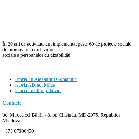
În 20 ani de activitate am implementat peste 60 de proiecte sociale
de promovare a incluziunii
sociale a persoanelor cu dizabilități.
Istorii
Istoria lui Alexandru Gomaniuc
Istoria Alionei Mîrza
Istoria lui Olimp Ilievici
Contacte
bd. Mircea cel Bătrîn 48, or. Chișinău, MD-2075, Republica
Moldova
+373 67300450