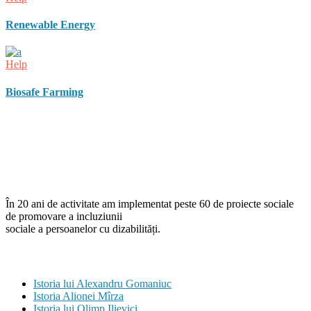
Renewable Energy
Help
Biosafe Farming
În 20 ani de activitate am implementat peste 60 de proiecte sociale
de promovare a incluziunii
sociale a persoanelor cu dizabilități.
Istorii
Istoria lui Alexandru Gomaniuc
Istoria Alionei Mîrza
Istoria lui Olimp Ilievici