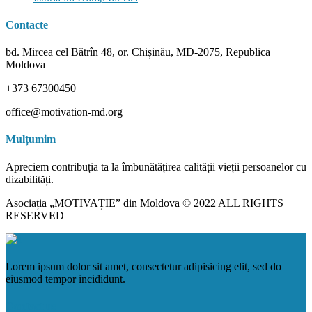
Contacte
bd. Mircea cel Bătrîn 48, or. Chișinău, MD-2075, Republica
Moldova
+373 67300450
office@motivation-md.org
Mulțumim
Apreciem contribuția ta la îmbunătățirea calității vieții persoanelor cu
dizabilități.
Asociația „MOTIVAȚIE” din Moldova © 2022 ALL RIGHTS
RESERVED
Lorem ipsum dolor sit amet, consectetur adipisicing elit, sed do
eiusmod tempor incididunt.
Contact us