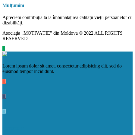
Mulțumim
Apreciem contribuția ta la îmbunătățirea calității vieții persoanelor cu
dizabilități.
Asociația „MOTIVAȚIE” din Moldova © 2022 ALL RIGHTS
RESERVED
Lorem ipsum dolor sit amet, consectetur adipisicing elit, sed do
eiusmod tempor incididunt.
Contact us