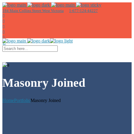
184 Main Collins Street West Victoria
1-677-124-44227
Masonry Joined
Home
Portfolio
Masonry Joined