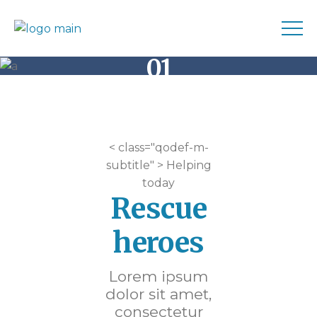
Volunteers Team
01
Home
Volunteers Team 01
< class="qodef-m-
subtitle" > Helping
today
Rescue
heroes
Lorem ipsum
dolor sit amet,
consectetur