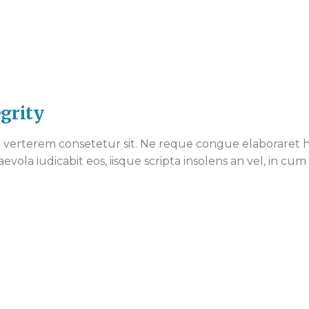
egrity
verterem consetetur sit. Ne reque congue elaboraret ha
aevola iudicabit eos, iisque scripta insolens an vel, in c