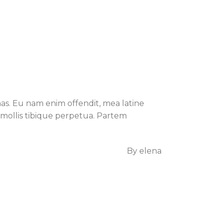
s. Eu nam enim offendit, mea latine
um mollis tibique perpetua. Partem
By
elena