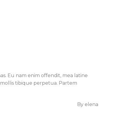
s. Eu nam enim offendit, mea latine
um mollis tibique perpetua. Partem
By
elena