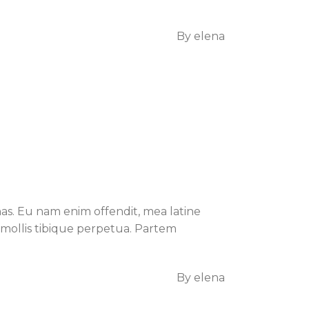
By
elena
s. Eu nam enim offendit, mea latine
um mollis tibique perpetua. Partem
By
elena