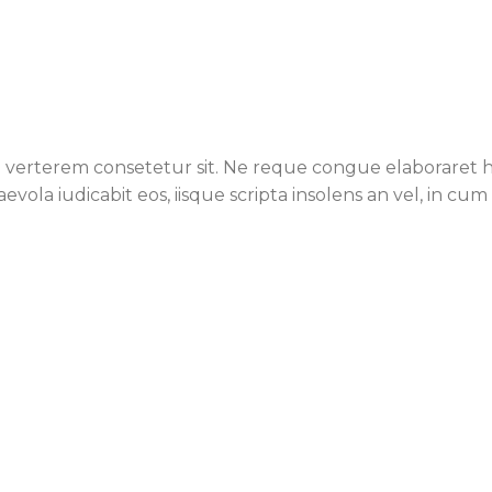
verterem consetetur sit. Ne reque congue elaboraret ha
aevola iudicabit eos, iisque scripta insolens an vel, in c