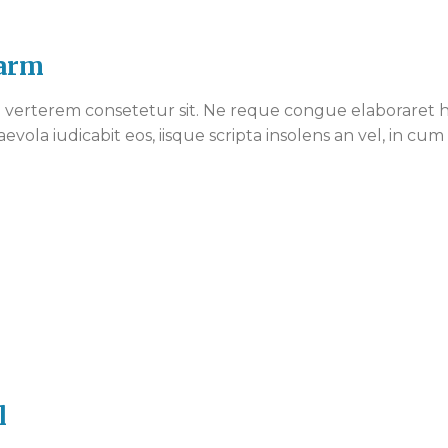
Farm
verterem consetetur sit. Ne reque congue elaboraret ha
aevola iudicabit eos, iisque scripta insolens an vel, in c
l