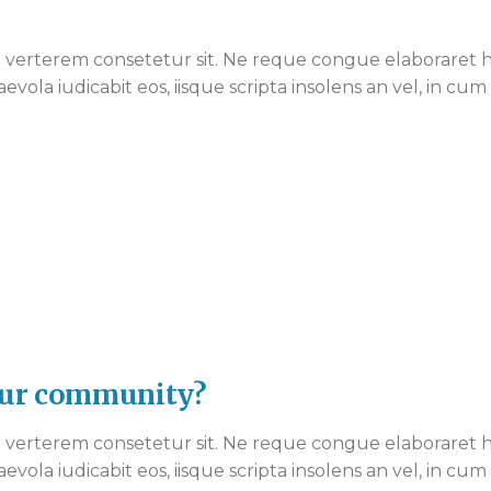
verterem consetetur sit. Ne reque congue elaboraret ha
aevola iudicabit eos, iisque scripta insolens an vel, in c
your community?
verterem consetetur sit. Ne reque congue elaboraret ha
aevola iudicabit eos, iisque scripta insolens an vel, in c