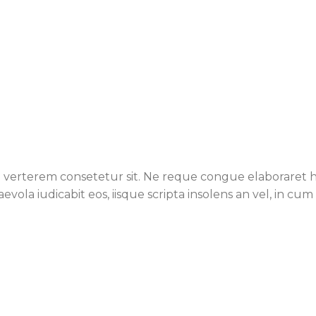
verterem consetetur sit. Ne reque congue elaboraret ha
aevola iudicabit eos, iisque scripta insolens an vel, in c