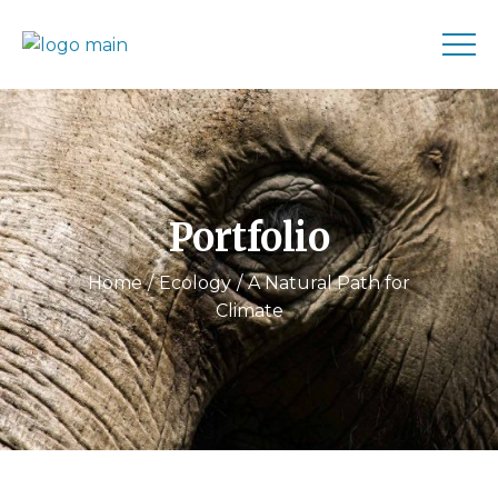
Portfolio
Home
Ecology
A Natural Path for
Climate