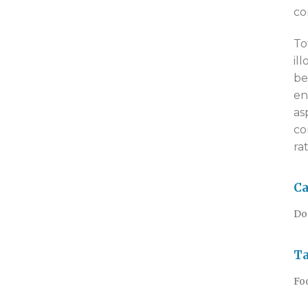
co
To
il
be
en
as
co
ra
Ca
Do
T
Fo