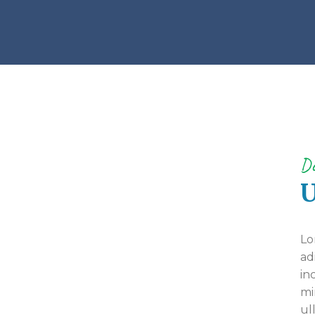
Do
U
Lo
ad
in
mi
ul