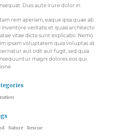
nsequat. Duis aute irure dolor in
tam rem aperiam, eaque ipsa quae ab
lo inventore veritatis et quasi architecto
atae vitae dicta sunt explicabo. Nemo
im ipsam voluptatem quia voluptas sit
pernatur aut odit aut fugit, sed quia
nsequuntur magni dolores eos qui
tione
tegories
nation
ags
od
Nature
Rescue