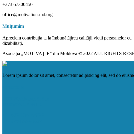
+373 67300450
office@motivation-md.org
Mulțumim
Apreciem contribuția ta la îmbunătățirea calității vieții persoanelor cu
dizabilități.
Asociația „MOTIVAȚIE” din Moldova © 2022 ALL RIGHTS RE
Lorem ipsum dolor sit amet, consectetur adipisicing elit, sed do eiusm
Contact us
2976 Washington St San
Francisco, CA 94115
+ 1-677-124-44227
+ 1-677-144-50227
haveheart@qode.com