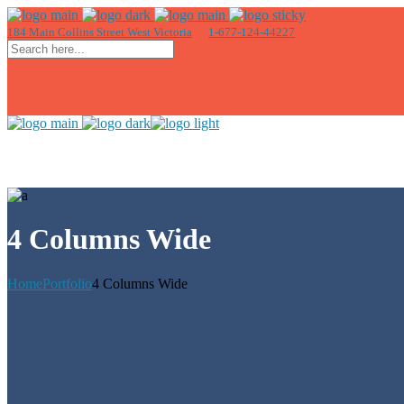
184 Main Collins Street West Victoria
1-677-124-44227
4 Columns Wide
Home
Portfolio
4 Columns Wide