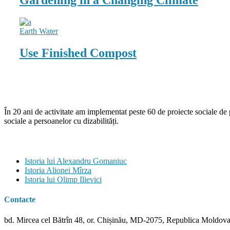
Earth
Water
Use Finished Compost
În 20 ani de activitate am implementat peste 60 de proiecte sociale de
sociale a persoanelor cu dizabilități.
Istorii
Istoria lui Alexandru Gomaniuc
Istoria Alionei Mîrza
Istoria lui Olimp Ilievici
Contacte
bd. Mircea cel Bătrîn 48, or. Chișinău, MD-2075, Republica Moldov