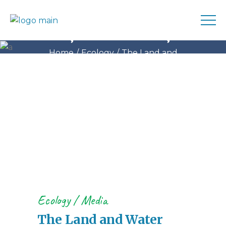
Susține Motivație
Home
Ecology
The Land and
Water Conservation Fund
Ecology
/
Media
The Land and Water